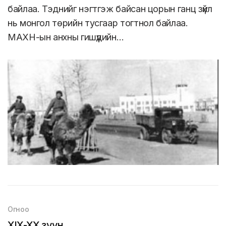
байлаа. Тэднийг нэгтгэж байсан цорын ганц зүйл
нь монгол төрийн тусгаар тогтнол байлаа.
МАХН-ын анхны гишүүдийн…
Огноо
XIX-XX зуун