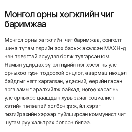
Монгол орны хөгжлийн чиг
баримжаа
Монгол орны хөгжлийн чиг баримжаа, сонголт
шинэ тутам төрийн эрх барьж эхэлсэн МАХН-д
нэн төвөгтэй асуудал болж тулгарсан юм.
Намын удирдах зүтгэлтнүүдийн нэг хэсэг нь улс
орныхоо түүхэн тодорхой онцлог, өвөрмөц нөхцөл
байдлыг нягт харгалзан, үндэсний, өөрийн гэсэн
арга замыг эрэлхийлж байхад, нөгөө хэсэг нь
улс орныхоо цаашдын хувь заяаг социалист
хэтийн төлөвтэй холбон үзэж, үйл хэрэг
гүнзгийрэхийн хэрээр туйлширсан коммунист чиг
шугам руу хальтрах болсон билээ.