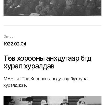
Огноо
1922.02.04
Төв хорооны анхдугаар бүгд
хурал хуралдав
МАН-ын Төв Хорооны анхдугаар бүгд хурал
хуралджээ.