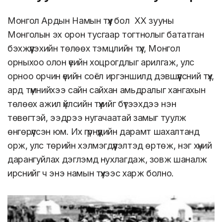
тогтнолын тэмцлийн түүх
Монгол Ардын Намын түүх бол ХХ зууны
Монголын эх орон тусгаар тогтнолыг бататган
бэхжүүлэхийн төлөөх тэмцлийн түүх, Монгол
орныхоо олон үеийн хоцрогдлыг арилгаж, улс
орноо орчин үеийн соёл иргэншилд дэвшүүлсний түүх,
ард түмнийхээ сайн сайхан амьдралыг хангахын
төлөөх ажил үйлсийн түүхийг бүтээхдээ нэн
төвөгтэй, ээдрээ нугачаатай замыг туулж
өнгөрүүлсэн юм. Их гүрнүүдийн дарамт шахалтанд
орж, улс төрийн хэлмэгдүүлэлтэд өртөж, нэг хүний
дарангуйлах дэглэмд нухлагдаж, зовж шаналж
ирснийг ч энэ намын түүхээс харж болно.