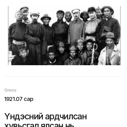
Огноо
1921.07 сар
Үндэсний ардчилсан
хувьсгал ялсан нь