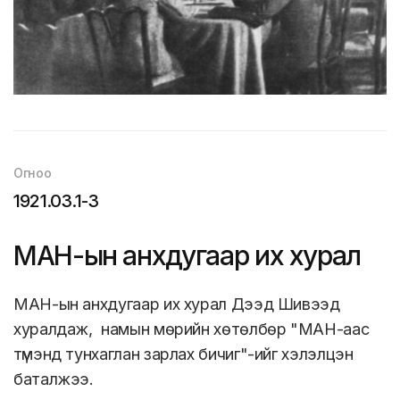
Огноо
1921.03.1-3
МАН-ын анхдугаар их хурал
МАН-ын анхдугаар их хурал Дээд Шивээд
хуралдаж, намын мөрийн хөтөлбөр "МАН-аас
түмэнд тунхаглан зарлах бичиг"-ийг хэлэлцэн
баталжээ.