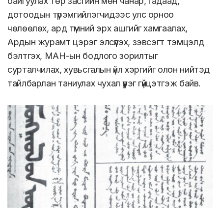
байгуулах төр засгийн мөн чанар, гадаад,
дотоодын түрэмгийлэгчидээс улс орноо
чөлөөлөх, ард түмний эрх ашгийг хамгаалах,
Ардын журамт цэрэг элсүүлэх, зэвсэгт тэмцэлд
бэлтгэх, МАН-ын бодлого зорилтыг
сурталчилах, хувьсгалын үйл хэргийг олон нийтэд
тайлбарлан таниулах чухал үүрэг гүйцэтгэж байв.