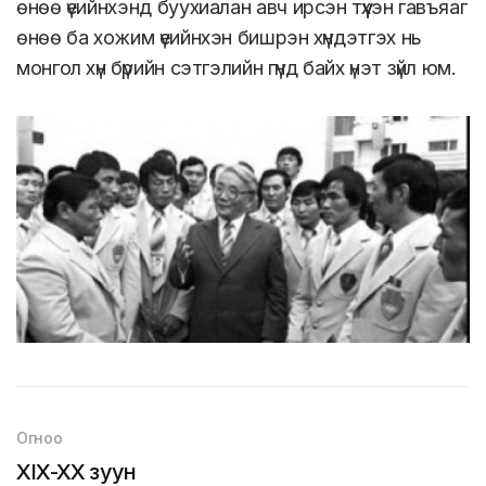
өнөө үеийнхэнд буухиалан авч ирсэн түүхэн гавъяаг
өнөө ба хожим үеийнхэн бишрэн хүндэтгэх нь
монгол хүн бүрийн сэтгэлийн гүнд байх үнэт зүйл юм.
Огноо
XIX-XX зуун