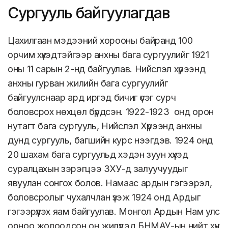
Сургууль байгуулагдав
Цахилгаан мэдээний хорооны байранд 100
орчим хүүхэдтэйгээр анхны бага сургуулийг 1921
оны 11 сарын 2-нд байгуулав. Нийслэл хүрээнд
анхны гурван жилийн бага сургуулийг
байгуулснаар ард иргэд бичиг үсэг сурч
боловсрох нөхцөл бүрдсэн. 1922-1923 онд орон
нутагт бага сургууль, Нийслэл Хүрээнд анхны
дунд сургууль, багшийн курс нээгдэв. 1924 онд
20 шахам бага сургуульд хэдэн зуун хүүхэд
суралцахын зэрэгцээ ЗХУ-д залуучуудыг
явуулан сонгох болов. Намаас ардын гэгээрэл,
боловсролыг чухалчлан үзэж 1924 онд Ардыг
гэгээрүүлэх яам байгуулав. Монгол Ардын Нам улс
орноо жолоодсон он жилүүдэд БНМАУ-ын нийт хүн