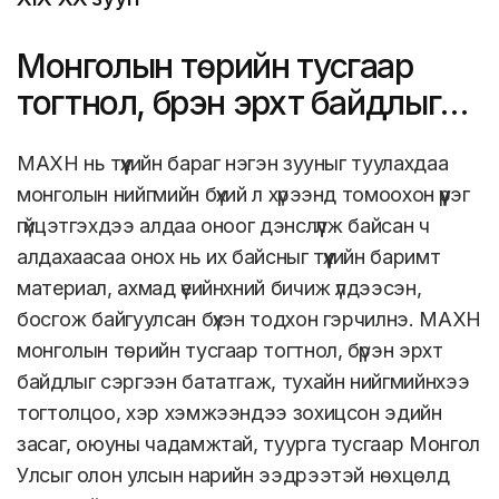
Монголын төрийн тусгаар
тогтнол, бүрэн эрхт байдлыг
сэргээн бататгав
МАХН нь түүхийн бараг нэгэн зууныг туулахдаа
монголын нийгмийн бүхий л хүрээнд томоохон үүрэг
гүйцэтгэхдээ алдаа оноог дэнслүүлж байсан ч
алдахаасаа онох нь их байсныг түүхийн баримт
материал, ахмад үеийнхний бичиж үлдээсэн,
босгож байгуулсан бүхэн тодхон гэрчилнэ. МАХН
монголын төрийн тусгаар тогтнол, бүрэн эрхт
байдлыг сэргээн бататгаж, тухайн нийгмийнхээ
тогтолцоо, хэр хэмжээндээ зохицсон эдийн
засаг, оюуны чадамжтай, туурга тусгаар Монгол
Улсыг олон улсын нарийн ээдрээтэй нөхцөлд