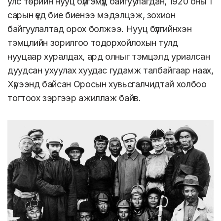
улс төрийн нууц бүлгэмүүд байгуулагдан, 1920 оны 1
сарын үед бие биенээ мэдэлцэж, зохион
байгуулалтад орох болжээ. Нууц бүлгийнхэн
тэмцлийн зорилгоо тодорхойлохын тулд
нууцаар хуралдах, ард олныг тэмцэлд уриалсан
дуудсан ухуулах хуудас гудамж талбайгаар наах,
Хүрээнд байсан Оросын хувьсгалчидтай холбоо
тогтоох зэргээр ажиллаж байв.