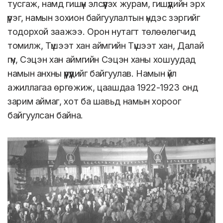
тусгаж, намд гишүүн элсүүлэх журам, гишүүдийн эрх
үүрэг, намын зохион байгуулалтын үндэс зэргийг
тодорхой заажээ. Орон нутагт төлөөлөгчид
томилж, Түшээт хан аймгийн Түшээт хан, Далай
гүн, Сэцэн хан аймгийн Сэцэн ханы хошуудад
намын анхны үүрүүдийг байгуулав. Намын үйл
ажиллагаа өргөжиж, цаашдаа 1922-1923 онд
зарим аймаг, хот ба шавьд намын хороог
байгуулсан байна.