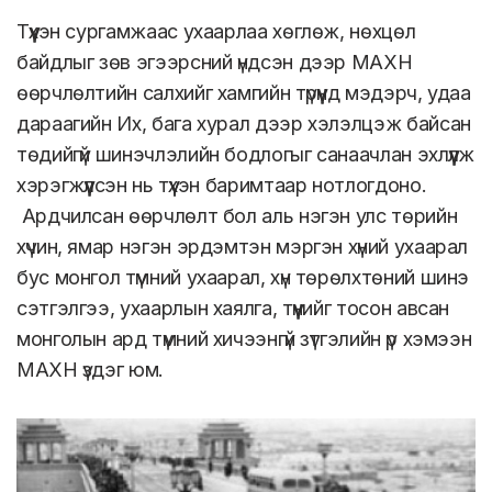
Түүхэн сургамжаас ухаарлаа хөглөж, нөхцөл
байдлыг зөв эгээрсний үндсэн дээр МАХН
өөрчлөлтийн салхийг хамгийн түрүүнд мэдэрч, удаа
дараагийн Их, бага хурал дээр хэлэлцэж байсан
төдийгүй шинэчлэлийн бодлогыг санаачлан эхлүүлж
хэрэгжүүлсэн нь түүхэн баримтаар нотлогдоно.
Ардчилсан өөрчлөлт бол аль нэгэн улс төрийн
хүчин, ямар нэгэн эрдэмтэн мэргэн хүний ухаарал
бус монгол түмний ухаарал, хүн төрөлхтөний шинэ
сэтгэлгээ, ухаарлын хаялга, түүнийг тосон авсан
монголын ард түмний хичээнгүй зүтгэлийн үр хэмээн
МАХН үздэг юм.