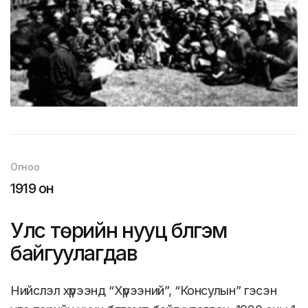
Огноо
1919 он
Улс төрийн нууц бүлгэм
байгуулагдав
Нийслэл хүрээнд “Хүрээний”, “Консулын” гэсэн