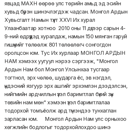
явцад МАХН өөрөө улс төрийн амьд эд эсийн
хувьд бүрэн шинэчлэгдэж чадсан. Монгол Ардын
Хувьсгалт Намын түүхт XXVI Их хурал
Улаанбаатар хотноо 2010 оны 11 дүгээр сарын 4-
9-ний өдрүүдэд хуралдаж, намын 150 мянган гаруй
гишүүнийг төлөөлж 801 төлөөлөгч сонгогдон
оролцсон юм. Тус Их хурлаар МОНГОЛ АРДЫН
НАМ хэмээх уугуул нэрээ сэргээж, "Монгол
Ардын Нам бол Монгол Улсынхаа тусгаар
тогтнол, эрх чөлөө, шударга ёс, эв нэгдэл,
үндэсний язгуур эрх ашгийг эрхэмлэн дээдэлсэн,
нийгмийн ардчиллын үзэл баримтлал бүхий зүүн
төвийн нам мөн" хэмээн үзэл баримтлалаа
тодорхой томъёолж ард түмэндээ тунхаглан
зарласан юм. Монгол Ардын Нам улс орныхоо
хөгжлийн бодлогыг тодорхойлохдоо шинэ