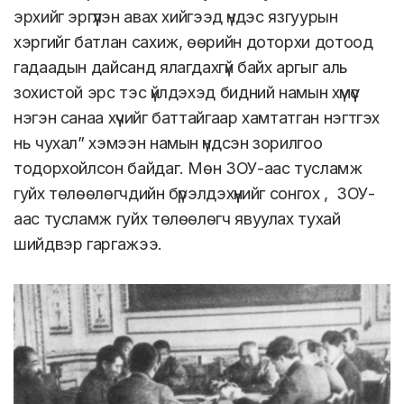
эрхийг эргүүлэн авах хийгээд үндэс язгуурын
хэргийг батлан сахиж, өөрийн доторхи дотоод
гадаадын дайсанд ялагдахгүй байх аргыг аль
зохистой эрс тэс үйлдэхэд бидний намын хүмүүс
нэгэн санаа хүчийг баттайгаар хамтатган нэгтгэх
нь чухал” хэмээн намын үндсэн зорилгоо
тодорхойлсон байдаг. Мөн ЗОУ-аас тусламж
гуйх төлөөлөгчдийн бүрэлдэхүүнийг сонгох , ЗОУ-
аас тусламж гуйх төлөөлөгч явуулах тухай
шийдвэр гаргажээ.