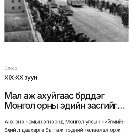
Огноо
XIX-XX зуун
Мал аж ахуйгаас бүрддэг
Монгол орны эдийн засгийг
олон салбарт шилжүүлэв
Анх энэ намын эгнээнд Монгол улсын нийгмийн
бүхий л давхарга багтаж тэдний төлөөлөл орж