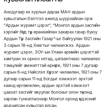
Анхдугаар их хурлын дараа МАН ардын
хувьсгалын бэлтгэл ажилд шуурхайлан орж
“Ардын журамт цэрэг”, “Монгол ардын засгийн
хэргийг бүгд түр ерөнхийлөн захирах газар буюу
Ардын Түр Засгийн Газар”-ыг байгуулан 1921 оны
3 сарын 18-нд Хиагтыг чөлөөлжээ. Ардын
журамт цэрэг, ЗОУ-ын Улаан армийн цэрэгтэй
хамтран эх орноо хятад, цагаантнаас чөлөөлөх
тэмцлийг амжилттай өрнүүлж, 1921 оны 7 дугаар
сарын 6-нд Нийслэл Хүрээг чөлөөлөн, 1921 оны 7
дугаар сарын 11-нд Богдыг хэмжээт эрхтэй
хаанд өргөмжлөн, ардын эрхтэй хэмжээт
цаазат засгийг явуулах болсныг олон түмэнд
зарлан тунхагласнаар Монгол оронд үндэсний
ардчилсан хувьсгал ялсан.