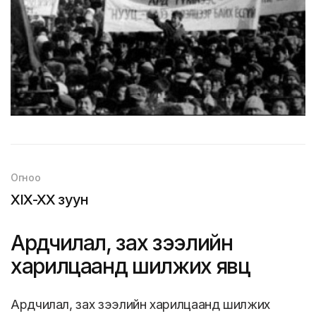
Огноо
XIX-XX зуун
Ардчилал, зах зээлийн
харилцаанд шилжих явц
Ардчилал, зах зээлийн харилцаанд шилжих