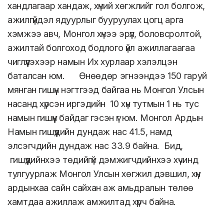
хандлагаар хандаж, хүний хөгжлийг гол болгож,
ажилгүйдэл ядуурлыг бууруулах цогц арга
хэмжээ авч, Монгол хүнээ эрүүл, боловсролтой,
ажилтай болгоход бодлого үйл ажиллагаагаа
чиглүүлэхээр намын Их хурлаар хэлэлцэн
баталсан юм. Өнөөдөр эгнээндээ 150 гаруй
мянган гишүүн нэгтгээд байгаа нь Монгол Улсын
насанд хүрсэн иргэдийн 10 хүн тутмын 1 нь тус
намын гишүүн байдаг гэсэн үг юм. Монгол Ардын
Намын гишүүдийн дундаж нас 41.5, намд
элсэгчдийн дундаж нас 33.9 байна. Бид,
гишүүдийнхээ төдийгүй дэмжигчдийнхээ хүчинд
тулгуурлаж Монгол Улсын хөгжил дэвшил, хүн
ардынхаа сайн сайхан аж амьдралын төлөө
хамтдаа ажиллаж амжилтад хүрч байна.