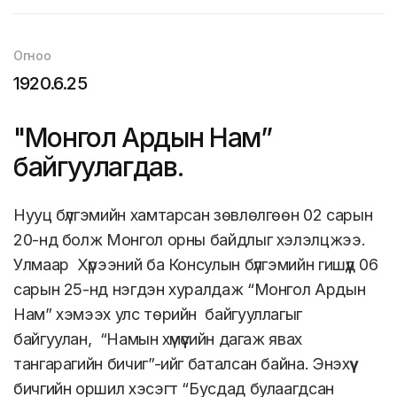
Огноо
1920.6.25
"Монгол Ардын Нам”
байгуулагдав.
Нууц бүлгэмийн хамтарсан зөвлөлгөөн 02 сарын
20-нд болж Монгол орны байдлыг хэлэлцжээ.
Улмаар Хүрээний ба Консулын бүлгэмийн гишүүд 06
сарын 25-нд нэгдэн хуралдаж “Монгол Ардын
Нам” хэмээх улс төрийн байгууллагыг
байгуулан, “Намын хүмүүсийн дагаж явах
тангарагийн бичиг”-ийг баталсан байна. Энэхүү
бичгийн оршил хэсэгт “Бусдад булаагдсан