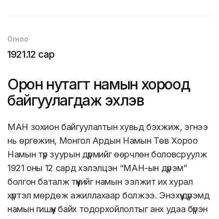
Огноо
1921.12 сар
Орон нутагт намын хороод
байгуулагдаж эхлэв
МАН зохион байгуулалтын хувьд бэхжиж, эгнээ
нь өргөжин, Монгол Ардын Намын Төв Хороо
Намын түр зуурын дүрмийг өөрчлөн боловсруулж
1921 оны 12 сард хэлэлцэн “МАН-ын дүрэм”
болгон баталж түүнийг намын ээлжит их хурал
хүртэл мөрдөж ажиллахаар болжээ. Энэхүү дүрэмд
намын гишүүн байх тодорхойлолтыг анх удаа бүрэн