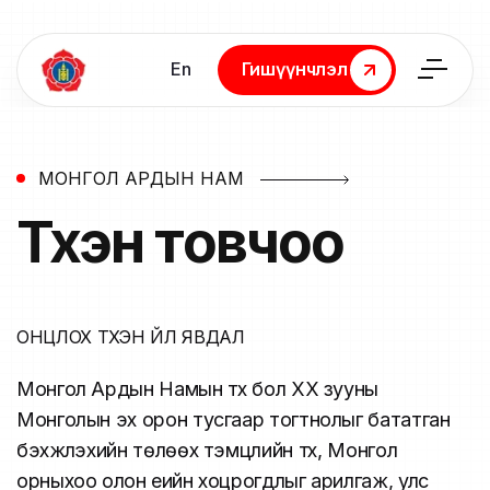
En
Гишүүнчлэл
Гишүүнчлэл
МОНГОЛ АРДЫН НАМ
Түүхэн
товчоо
ОНЦЛОХ ТҮҮХЭН ҮЙЛ ЯВДАЛ
Монгол Ардын Намын түүх бол ХХ зууны
Монголын эх орон тусгаар тогтнолыг бататган
бэхжүүлэхийн төлөөх тэмцлийн түүх, Монгол
орныхоо олон үеийн хоцрогдлыг арилгаж, улс