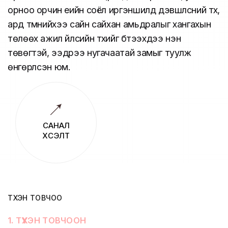
орноо орчин үеийн соёл иргэншилд дэвшүүлсний түүх,
ард түмнийхээ сайн сайхан амьдралыг хангахын
төлөөх ажил үйлсийн түүхийг бүтээхдээ нэн
төвөгтэй, ээдрээ нугачаатай замыг туулж
өнгөрүүлсэн юм.
САНАЛ
ХҮСЭЛТ
ТҮҮХЭН ТОВЧОО
1
.
ТҮҮХЭН ТОВЧООН