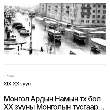
Огноо
XIX-XX зуун
Монгол Ардын Намын түүх бол
ХХ зууны Монголын тусгаар