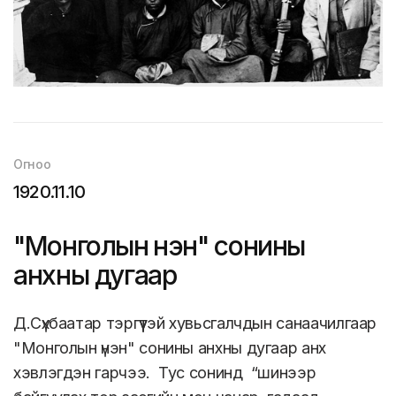
Огноо
1920.11.10
"Монголын үнэн" сонины
анхны дугаар
Д.Сүхбаатар тэргүүтэй хувьсгалчдын санаачилгаар
"Монголын үнэн" сонины анхны дугаар анх
хэвлэгдэн гарчээ. Тус сонинд “шинээр