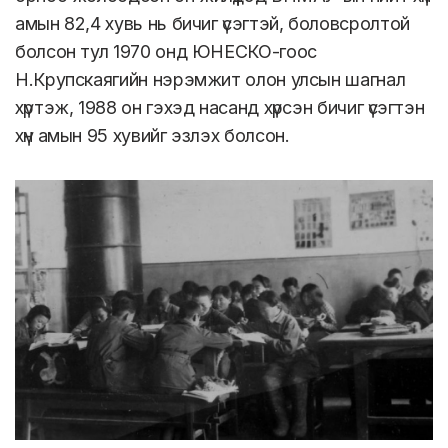
амын 82,4 хувь нь бичиг үсэгтэй, боловсролтой
болсон тул 1970 онд ЮНЕСКО-гоос
Н.Крупскаягийн нэрэмжит олон улсын шагнал
хүртэж, 1988 он гэхэд насанд хүрсэн бичиг үсэгтэн
хүн амын 95 хувийг эзлэх болсон.