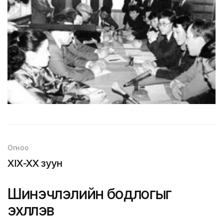
Огноо
XIX-XX зуун
Шинэчлэлийн бодлогыг
эхлүүлэв