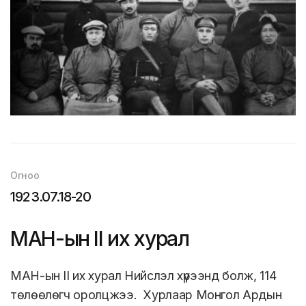
Огноо
1923.07.18-20
МАН-ын II их хурал
МАН-ын II их хурал Нийслэл хүрээнд болж, 114
төлөөлөгч оролцжээ. Хурлаар Монгол Ардын