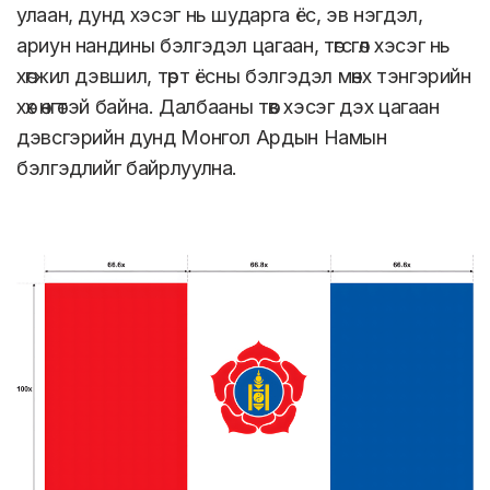
улаан, дунд хэсэг нь шударга ёс, эв нэгдэл,
ариун нандины бэлгэдэл цагаан, төгсгөл хэсэг нь
хөгжил дэвшил, төрт ёсны бэлгэдэл мөнх тэнгэрийн
хөх өнгөтэй байна. Далбааны төв хэсэг дэх цагаан
дэвсгэрийн дунд Монгол Ардын Намын
бэлгэдлийг байрлуулна.