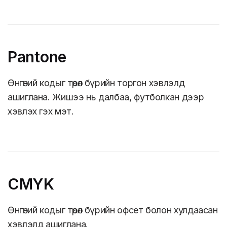
Pantone
Өнгөний кодыг төрөл бүрийн торгон хэвлэлд
ашиглана. Жишээ нь далбаа, футболкан дээр
хэвлэх гэх мэт.
CMYK
Өнгөний кодыг төрөл бүрийн офсет болон хулдаасан
хэвлэлд ашиглана.