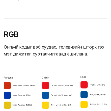
RGB
Өнгөний кодыг вэб хуудас, телевизийн шторк гэх
мэт дижитал сурталчилгаанд ашиглана.