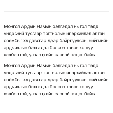
Монгол Ардын Намын бэлгэдэл нь гол төвдөө
үндэсний тусгаар тогтнолын илэрхийлэл алтан
соёмбыг хөх дэвсгэр дээр байрлуулсан, нийгмийн
ардчиллын бэлгэдэл болсон таван хошуу
хэлбэртэй, улаан өнгийн сарнай цэцэг байна.
Монгол Ардын Намын бэлгэдэл нь гол төвдөө
үндэсний тусгаар тогтнолын илэрхийлэл алтан
соёмбыг хөх дэвсгэр дээр байрлуулсан, нийгмийн
ардчиллын бэлгэдэл болсон таван хошуу
хэлбэртэй, улаан өнгийн сарнай цэцэг байна.