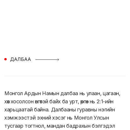
ДАЛБАА
Монгол Ардын Намын далбаа нь улаан, цагаан,
хөх хосолсон өнгөтэй байх ба урт, өргөн нь 2:1-ийн
харьцаатай байна. Далбааны гуравны нэгийн
хэмжээстэй эхний хэсэг нь Монгол Улсын
тусгаар тогтнол, мандан бадрахын бэлгэдэл