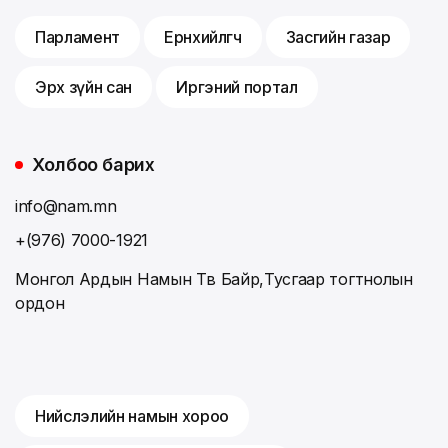
Парламент
Ерөнхийлөгч
Засгийн газар
Эрх зүйн сан
Иргэний портал
Холбоо барих
info@nam.mn
+(976) 7000-1921
Монгол Ардын Намын Төв Байр,Тусгаар тогтнолын
ордон
Нийслэлийн намын хороо