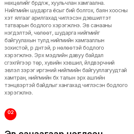
нөхцөлийг бүрдүүлж, хуульчлан хамгаална.
Нийгмийн шударга ёсыг бий болгох, баян хоосны
хэт ялгааг арилгахад чиглэсэн дэвшилтэт
татварын бодлого хэрэгжүүлнэ. Эв санааны
нэгдэлтэй, чөлөөт, шударга нийгмийг
байгуулахын тулд нийгмийн хамгааллын
зохистой, үр дүнтэй, үр нөлөөтэй бодлого
хэрэгжүүлнэ. Эрх мэдлийн давуу байдал
үүсгэхгүйгээр төр, хувийн хэвшил, үйлдвэрчний
эвлэл зэрэг иргэний нийгмийн байгууллагуудтай
хамтран, нийгмийн бүх талын эрх ашгийн
тэнцвэртэй байдлыг хангахад чиглэсэн бодлого
хэрэгжүүлнэ.
02
Эв санаагаар нэгдсэн