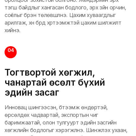
тэгш байдлыг хангасан бодлого, эрх зүйн орчин,
соёлыг бүрэн төлөвшүүлнэ. Цахим хуваагдлыг
арилгаж, хүн бүрд хүртээмжтэй цахим шилжилт
хийнэ.
04
Тогтвортой хөгжил,
чанартай өсөлт бүхий
эдийн засаг
Инновац шингээсэн, бүтээмж өндөртэй,
өрсөлдөх чадвартай, экспортын чиг
баримжаатай, олон тулгуурт эдийн засгийн
хөгжлийн бодлогыг хэрэгжүүлнэ. Шинжлэх ухаан,