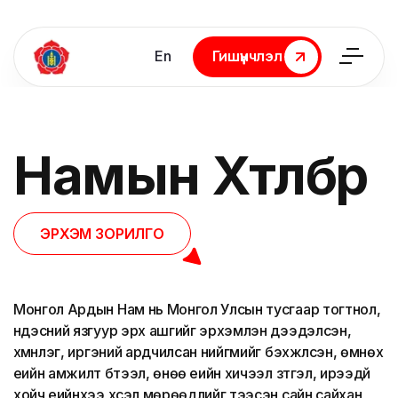
En
Гишүүнчлэл
Гишүүнчлэл
Намын
Хөтөлбөр
ЭРХЭМ ЗОРИЛГО
Монгол Ардын Нам нь Монгол Улсын тусгаар тогтнол,
үндэсний язгуур эрх ашгийг эрхэмлэн дээдэлсэн,
хүмүүнлэг, иргэний ардчилсан нийгмийг бэхжүүлсэн, өмнөх
үеийн амжилт бүтээл, өнөө үеийн хичээл зүтгэл, ирээдүй
хойч үеийнхээ хүсэл мөрөөдлийг тээсэн сайн сайхан