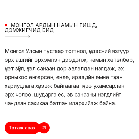
МОНГОЛ АРДЫН НАМЫН ГИШҮҮД,
ДЭМЖИГЧИД БИД
Монгол Улсын тусгаар тогтнол, үндэсний язгуур
эрх ашгийг эрхэмлэн дээдэлж, намын хөтөлбөр,
үнэт зүйл, үзэл санаан дор эвлэлдэн нэгдэж, эх
орныхоо өнгөрсөн, өнөө, ирээдүйн өмнө түүхэн
хариуцлага хүлээж байгаагаа гүнээ ухамсарлан
эрх чөлөө, шударга ёс, эв санааны нэгдлийг
чандлан сахихаа батлан илэрхийлж байна.
Татаж авах