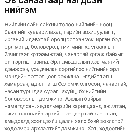
нийгэм
Нийтийн сайн сайхны төлөө нийгмийн нөөц,
баялгийг хуваарилахад төрийн зохицуулалт,
иргэний идэвхтэй оролцоог хангаж, иргэн бүрд
эрүүл мэнд, боловсрол, нийгмийн хамгааллын
үйлчилгээг хүртээмжтэй, чанартай хүргэж байхыг
эн тэргүүнд тавина. Эрүүл амьдралын хэв маягийг
дэмжсэн, урьдчилан сэргийлэх нийгмийн эрүүл
мэндийн тогтолцоог бэхжүүлнэ. Бүгдийг тэгш
хамарсан, адил тэгш боломж олгосон, чанартай,
насан туршдаа суралцахуйц, бүх нийтийн
боловсролыг дэмжинэ. Ажлын байрыг
нэмэгдүүлсэн, хөдөлмөрийн харилцаанд ажилтан,
ажил олгогчийн эрхийг тэнцвэртэй хангасан,
амьдралд хүрэлцэхүйц цалин хөлс бүхий зохистой
хөдөлмөр эрхлэлтийг дэмжинэ. Хот, хөдөөгийн