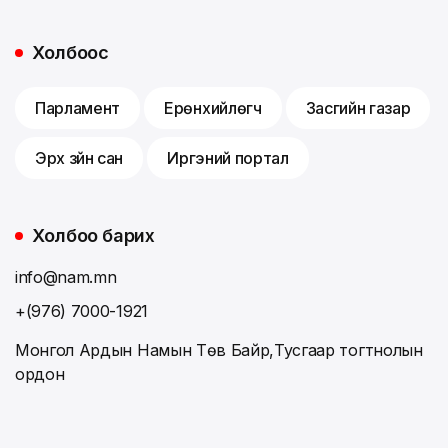
Холбоос
Парламент
Ерөнхийлөгч
Засгийн газар
Эрх зүйн сан
Иргэний портал
Холбоо барих
info@nam.mn
+(976) 7000-1921
Монгол Ардын Намын Төв Байр,Тусгаар тогтнолын
ордон