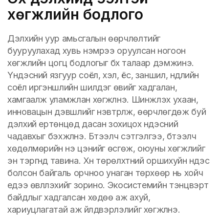
хөгжлийн бодлого
Дэлхийн уур амьсгалын өөрчлөлтийг
бууруулахад хувь нэмрээ оруулсан ногоон
хөгжлийн цогц бодлогыг бүх талаар дэмжинэ.
Үндэсний язгуур соёл, хэл, ёс, заншил, нүүдлийн
соёл иргэншлийн шилдэг өвийг хадгалан,
хамгаалж уламжлан хөгжүүлнэ. Шинжлэх ухаан,
инновацын дэвшлийг нэвтрүүлж, өөрчлөгдөж буй
дэлхий ертөнцөд дасан зохицох үндэсний
чадавхыг бэхжүүлнэ. Бүтээлч сэтгэлгээ, бүтээлч
хөдөлмөрийн үнэ цэнийг өсгөж, оюуны хөгжлийг
эн тэргүүнд тавина. Хүн төрөлхтний оршихуйн үндэс
болсон байгаль орчноо унаган төрхөөр нь хойч
үедээ өвлүүлэхийг зорино. Экосистемийн тэнцвэрт
байдлыг хадгалсан хөдөө аж ахуй,
хариуцлагатай аж үйлдвэрлэлийг хөгжүүлнэ.