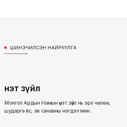
ШИНЭЧИЛСЭН НАЙРУУЛГА
Үнэт зүйл
Монгол Ардын Намын үнэт зүйл нь эрх чөлөө,
шударга ёс, эв санааны нэгдэл мөн.