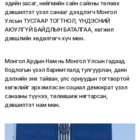
эдийн засаг, нийгмийн сайн сайхны төлөөх
дэвшилтэт үзэл санааг дээдлэгч Монгол
Улсын ТУСГААР ТОГТНОЛ, ҮНДЭСНИЙ
АЮУЛГҮЙ БАЙДЛЫН БАТАЛГАА, хөгжил
дэвшлийн хөдөлгөгч хүч мөн.
Монгол Ардын Нам нь Монгол Улсын гадаад
бодлогын үзэл баримтлалд тулгуурлан, даян
дэлхийн энх тайван, улс орнуудын тогтвортой
хөгжлийг эрхэмлэсэн социал демократ үзэл
санааны түүчээ, төлөвшиж нягтарсан,
дэвшилтэт нам мөн.