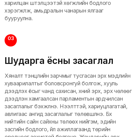
харилцан шүтэлцээтэй хөгжлийн бодлого
хэрэгжүүлж, амьдралын чанарын ялгааг
бууруулна.
03
Шударга ёсны засаглал
Хяналт тэнцлийн зарчмыг тусгасан эрх мэдлийн
хуваарилалтыг боловсронгуй болгож, хууль
дээдлэх ёсыг чанд сахисан, хүний эрх, эрх чөлөөг
дээдлэн хамгаалсан парламентын ардчилсан
засаглалыг бэхжүүлнэ. Нээлттэй, хариуцлагатай,
авлигаас ангид засаглалыг төлөвшүүлнэ. Бүх
нийтийн сайн сайхны төлөөх нийгэм, эдийн
засгийн бодлого, үйл ажиллагаанд төрийн
оролцоог зохистой болгоно. Жендэрийн эрх