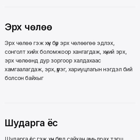
Эрх чөлөө
Эрх чөлөө гэж хүн бүр эрх чөлөөгөө эдлэх,
сонголт хийх боломжоор хангагдаж, хүний эрх,
эрх чөлөөнд дур зоргоор халдахаас
хамгаалагдаж, эрх, үүрэг, хариуцлагын нэгдэл бий
болсон байхыг
Шударга ёс
Шударга ёс гэж хүн бүрд сайхан амьдрах тэгш