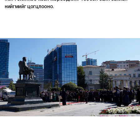
нийгмийг цогцлооно.