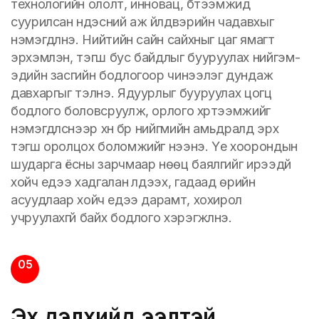
технологийн ололт, инновац, бүтээмжид
суурилсан үндэсний аж үйлдвэрийн чадавхыг
нэмэгдүүлнэ. Нийтийн сайн сайхныг цаг ямагт
эрхэмлэн, тэгш бус байдлыг бууруулах нийгэм-
эдийн засгийн бодлогоор чинээлэг дундаж
давхаргыг тэлнэ. Ядуурлыг бууруулах цогц
бодлого боловсруулж, орлого хүртээмжийг
нэмэгдүүлснээр хүн бүр нийгмийн амьдралд эрх
тэгш оролцох боломжийг нээнэ. Үе хоорондын
шударга ёсны зарчмаар нөөц баялгийг ирээдүй
хойч үедээ хадгалан үлдээх, гадаад өрийн
асуудлаар хойч үедээ дарамт, хохирол
учруулахгүй байх бодлого хэрэгжүүлнэ.
05
Эх дэлхийд ээлтэй