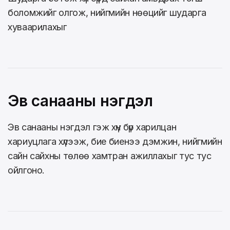
боломжийг олгож, нийгмийн нөөцийг шударга
хуваарилахыг
Эв санааны нэгдэл
Эв санааны нэгдэл гэж хүн бүр харилцан
хариуцлага хүлээж, бие биенээ дэмжин, нийгмийн
сайн сайхны төлөө хамтран ажиллахыг тус тус
ойлгоно.