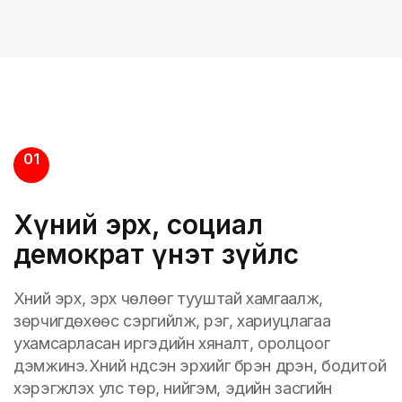
01
Хүний эрх, социал
демократ үнэт зүйлс
Хүний эрх, эрх чөлөөг тууштай хамгаалж,
зөрчигдөхөөс сэргийлж, үүрэг, хариуцлагаа
ухамсарласан иргэдийн хяналт, оролцоог
дэмжинэ.Хүний үндсэн эрхийг бүрэн дүүрэн, бодитой
хэрэгжүүлэх улс төр, нийгэм, эдийн засгийн