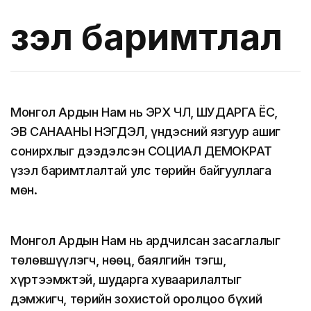
Үзэл баримтлал
Монгол Ардын Нам нь ЭРХ ЧӨЛӨӨ, ШУДАРГА ЁС,
ЭВ САНААНЫ НЭГДЭЛ, үндэсний язгуур ашиг
сонирхлыг дээдэлсэн СОЦИАЛ ДЕМОКРАТ
үзэл баримтлалтай улс төрийн байгууллага
мөн.
Монгол Ардын Нам нь ардчилсан засаглалыг
төлөвшүүлэгч, нөөц, баялгийн тэгш,
хүртээмжтэй, шударга хуваарилалтыг
дэмжигч, төрийн зохистой оролцоо бүхий