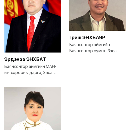
Гриш
ЭНХБАЯР
Баянхонгор аймгийн
Баянхонгор сумын Засаг
дарга
Эрдэнээ
ЭНХБАТ
Баянхонгор аймгийн МАН-
ын хорооны дарга, Засаг
дарга