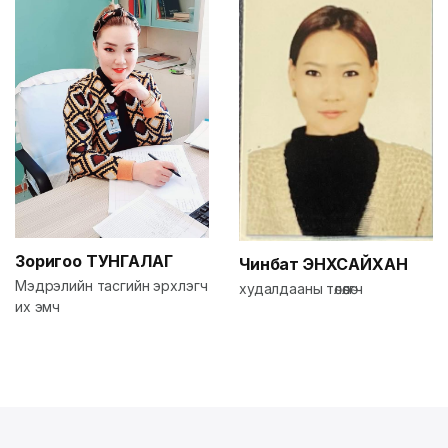
Зоригоо
ТУНГАЛАГ
Чинбат
ЭНХСАЙХАН
Мэдрэлийн тасгийн эрхлэгч
худалдааны төлөөлөгч
их эмч