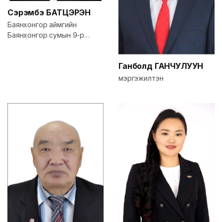
Сэрэмбэ
БАТЦЭРЭН
Баянхонгор аймгийн
Баянхонгор сумын 9-р
үүрийн дарга
Ганболд
ГАНЧУЛУУН
мэргэжилтэн