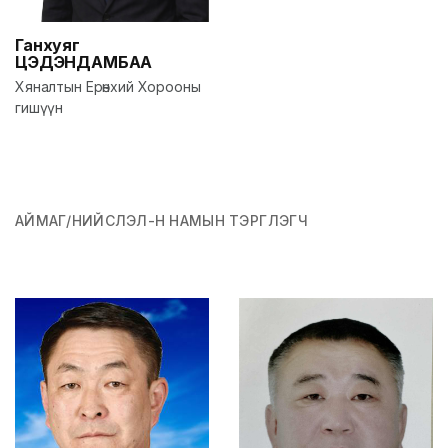
Ганхуяг
ЦЭДЭНДАМБАА
Хяналтын Ерөнхий Хорооны
гишүүн
АЙМАГ/НИЙСЛЭЛ-Н НАМЫН ТЭРГҮҮЛЭГЧ