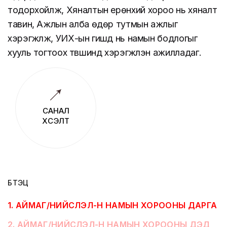
тодорхойлж, Хяналтын ерөнхий хороо нь хяналт
тавин, Ажлын алба өдөр тутмын ажлыг
хэрэгжүүлж, УИХ-ын гишүүд нь намын бодлогыг
хууль тогтоох түвшинд хэрэгжүүлэн ажилладаг.
САНАЛ
ХҮСЭЛТ
БҮТЭЦ
1
.
АЙМАГ/НИЙСЛЭЛ-Н НАМЫН ХОРООНЫ ДАРГА
2
.
АЙМАГ/НИЙСЛЭЛ-Н НАМЫН ХОРООНЫ ДЭД