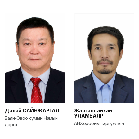
Далай
САЙНЖАРГАЛ
Жаргалсайхан
УЛАМБАЯР
Баян-Овоо сумын Намын
АНХорооны тэргүүлэгч
дарга