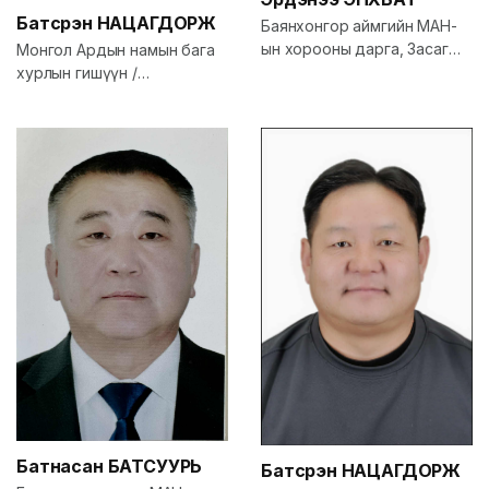
Батсүрэн
НАЦАГДОРЖ
Баянхонгор аймгийн МАН-
ын хорооны дарга, Засаг
Монгол Ардын намын бага
дарга
хурлын гишүүн /
Баянхонгор/
Батнасан
БАТСУУРЬ
Батсүрэн
НАЦАГДОРЖ