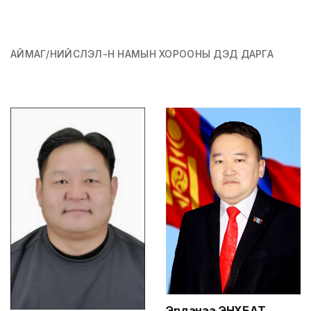
нарийн бичгийн дарга
АЙМАГ/НИЙСЛЭЛ-Н НАМЫН ХОРООНЫ ДЭД ДАРГА
Эрдэнээ
ЭНХБАТ