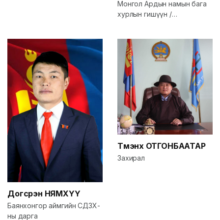
Монгол Ардын намын бага
хурлын гишүүн /
Баянхонгор/
Түмэнхүү
ОТГОНБААТАР
Захирал
Догсүрэн
НЯМХҮҮ
Баянхонгор аймгийн СДЗХ-
ны дарга