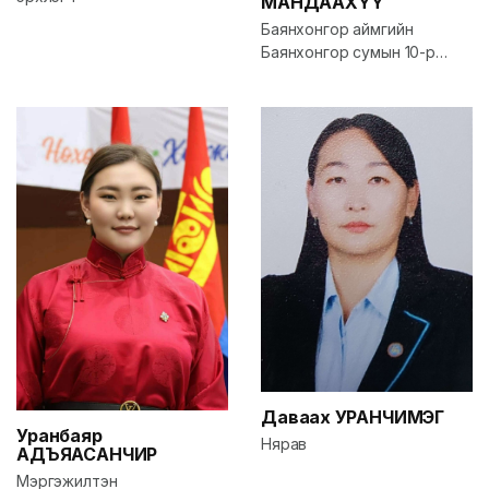
МАНДААХҮҮ
Баянхонгор аймгийн
Баянхонгор сумын 10-р
үүрийн дарга
Даваахүү
УРАНЧИМЭГ
Уранбаяр
Нярав
АДЪЯАСАНЧИР
Мэргэжилтэн