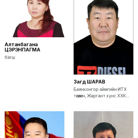
Алтанбагана
ЦЭРЭНПАГМА
багш
Загд
ШАРАВ
Баянхонгор аймгийн ИТХ
төлөөлөгч, Жаргант хүнс ХХК
захирал