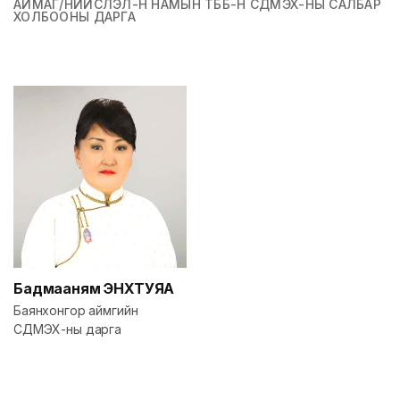
АЙМАГ/НИЙСЛЭЛ-Н НАМЫН ТББ-Н СДМЭХ-НЫ САЛБАР
ХОЛБООНЫ ДАРГА
Бадмааням
ЭНХТУЯА
Баянхонгор аймгийн
СДМЭХ-ны дарга