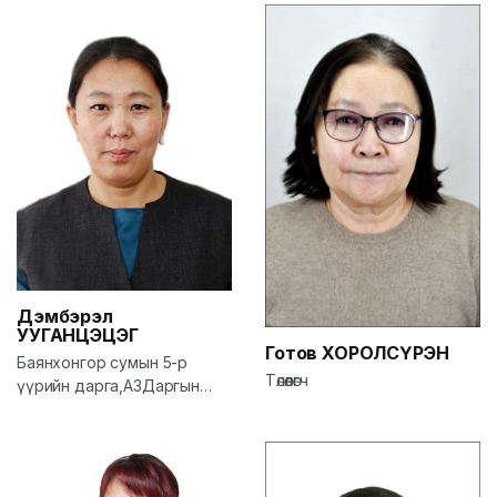
Дэмбэрэл
УУГАНЦЭЦЭГ
Готов
ХОРОЛСҮРЭН
Баянхонгор сумын 5-р
Төлөөлөгч
үүрийн дарга,АЗДаргын
зөвлөх