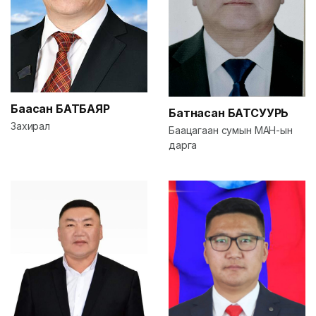
Баасан
БАТБАЯР
Батнасан
БАТСУУРЬ
Захирал
Баацагаан сумын МАН-ын
дарга