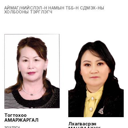
АЙМАГ/НИЙСЛЭЛ-Н НАМЫН ТББ-Н СДМЭХ-НЫ
ХОЛБООНЫ ТЭРГҮҮЛЭГЧ
Тогтохоо
АМАРЖАРГАЛ
Лхагвасүрэн
эрхлэгч