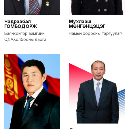
Мухлааш
Чадраабал
МӨНГӨНЦЭЦЭГ
ГОМБОДОРЖ
Намын хорооны тэргүүлэгч
Баянхонгор аймгийн
СДАХолбооны дарга