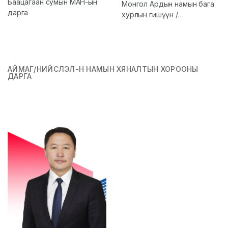
Баацагаан сумын МАН-ын
Монгол Ардын намын бага
дарга
хурлын гишүүн /
Баянхонгор/
АЙМАГ/НИЙСЛЭЛ-Н НАМЫН ХЯНАЛТЫН ХОРООНЫ
ДАРГА