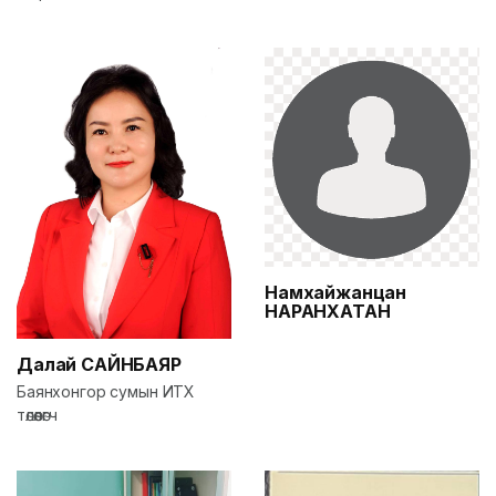
Намхайжанцан
НАРАНХАТАН
Далай
САЙНБАЯР
Баянхонгор сумын ИТХ
төлөөлөгч