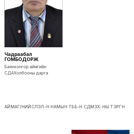
Чадраабал
ГОМБОДОРЖ
Баянхонгор аймгийн
СДАХолбооны дарга
АЙМАГ/НИЙСЛЭЛ-Н НАМЫН ТББ-Н СДМЗХ-НЫ ТЭРГҮҮН