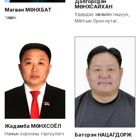
Долгорсүрэн
МӨНХСАЙХАН
Магван
МӨНХБАТ
Удирдах зөвлөлийн гишүүн,
төлөөлөгч
МАН-ын Орон нутаг
хариуцсан орон тооны бус
нарийн бичгийн дарга
Жадамба
МӨНХСОЁЛ
Намын хорооны тэргүүлэгч
Батсүрэн
НАЦАГДОРЖ