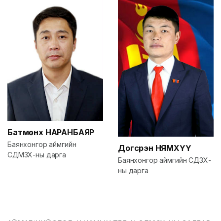
Батмөнх
НАРАНБАЯР
Баянхонгор аймгийн
Догсүрэн
НЯМХҮҮ
СДМЗХ-ны дарга
Баянхонгор аймгийн СДЗХ-
ны дарга