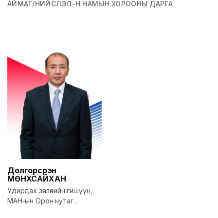
АЙМАГ/НИЙСЛЭЛ-Н НАМЫН ХОРООНЫ ДАРГА
Долгорсүрэн
МӨНХСАЙХАН
Удирдах зөвлөлийн гишүүн,
МАН-ын Орон нутаг
хариуцсан орон тооны бус