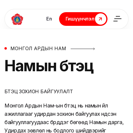
En
Гишүүнчлэл
Гишүүнчлэл
МОНГОЛ АРДЫН НАМ
Намын
бүтэц
БҮТЭЦ ЗОХИОН БАЙГУУЛАЛТ
Монгол Ардын Нам-ын бүтэц нь намын үйл
ажиллагааг удирдан зохион байгуулах үндсэн
байгууллагуудаас бүрддэг бөгөөд Намын дарга,
Удирдах зөвлөл нь бодлого шийдвэрийг