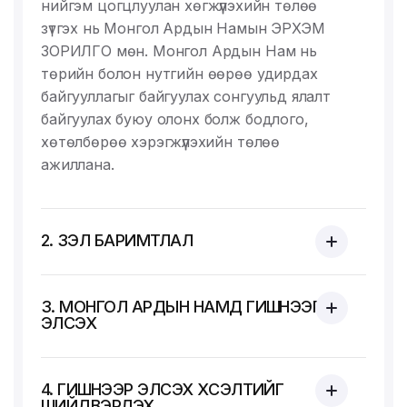
нийгэм цогцлуулан хөгжүүлэхийн төлөө
зүтгэх нь Монгол Ардын Намын ЭРХЭМ
ЗОРИЛГО мөн. Монгол Ардын Нам нь
төрийн болон нутгийн өөрөө удирдах
байгууллагыг байгуулах сонгуульд ялалт
байгуулах буюу олонх болж бодлого,
хөтөлбөрөө хэрэгжүүлэхийн төлөө
ажиллана.
2. ҮЗЭЛ БАРИМТЛАЛ
3. МОНГОЛ АРДЫН НАМД ГИШҮҮНЭЭР
ЭЛСЭХ
4. ГИШҮҮНЭЭР ЭЛСЭХ ХҮСЭЛТИЙГ
ШИЙДВЭРЛЭХ