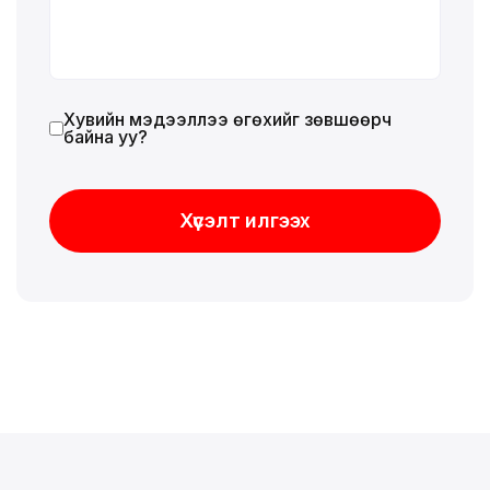
Хувийн мэдээллээ өгөхийг зөвшөөрч
байна уу?
Хүсэлт илгээх
Хүсэлт илгээх