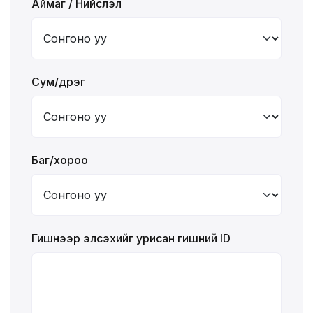
Аймаг / Нийслэл
Сум/дүүрэг
Баг/хороо
Гишүүнээр элсэхийг урисан гишүүний ID