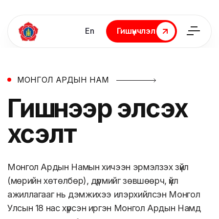
En
Гишүүнчлэл
Гишүүнчлэл
МОНГОЛ АРДЫН НАМ
Гишүүнээр
элсэх
хүсэлт
Монгол Ардын Намын хичээн эрмэлзэх зүйл
(мөрийн хөтөлбөр), дүрмийг зөвшөөрч, үйл
ажиллагааг нь дэмжихээ илэрхийлсэн Монгол
Улсын 18 нас хүрсэн иргэн Монгол Ардын Намд