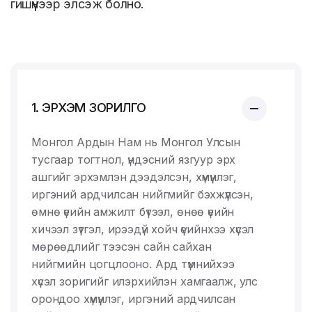
гишүүнээр элсэж болно.
1. ЭРХЭМ ЗОРИЛГО
Монгол Ардын Нам нь Монгол Улсын
тусгаар тогтнол, үндэсний язгуур эрх
ашгийг эрхэмлэн дээдэлсэн, хүмүүнлэг,
иргэний ардчилсан нийгмийг бэхжүүлсэн,
өмнө үеийн амжилт бүтээл, өнөө үеийн
хичээл зүтгэл, ирээдүй хойч үеийнхээ хүсэл
мөрөөдлийг тээсэн сайн сайхан
нийгмийн цогцлооно. Ард түмнийхээ
хүсэл зоригийг илэрхийлэн хамгаалж, улс
орондоо хүмүүнлэг, иргэний ардчилсан