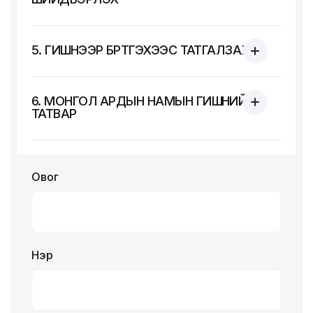
5. ГИШҮҮНЭЭР БҮРТГЭХЭЭС ТАТГАЛЗАХ
6. МОНГОЛ АРДЫН НАМЫН ГИШҮҮНИЙ
ТАТВАР
Овог
Нэр