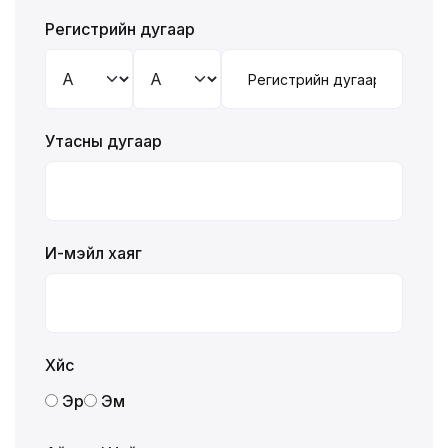
Регистрийн дугаар
Утасны дугаар
И-мэйл хаяг
Хүйс
Эр
Эм