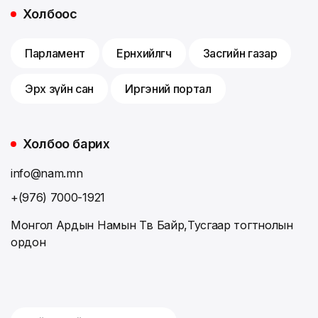
Холбоос
Парламент
Ерөнхийлөгч
Засгийн газар
Эрх зүйн сан
Иргэний портал
Холбоо барих
info@nam.mn
+(976) 7000-1921
Монгол Ардын Намын Төв Байр,Тусгаар тогтнолын
ордон