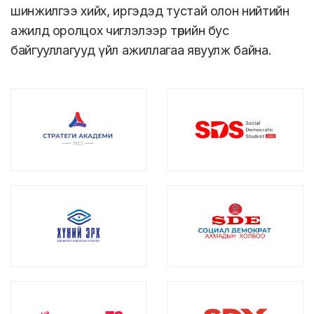
шинжилгээ хийх, иргэдэд тустай олон нийтийн
ажилд оролцох чиглэлээр төрийн бус
байгууллагууд үйл ажиллагаа явуулж байна.