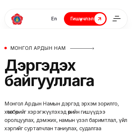
En
Гишүүнчлэл
Гишүүнчлэл
МОНГОЛ АРДЫН НАМ
Дэргэдэх
байгууллага
Монгол Ардын Намын дэргэд эрхэм зорилго,
хөтөлбөрийг хэрэгжүүлэхэд өөрийн гишүүдээ
оролцуулах, дэмжих, намын үзэл баримтлал, үйл
хэргийг сурталчлан таниулах, судалгаа